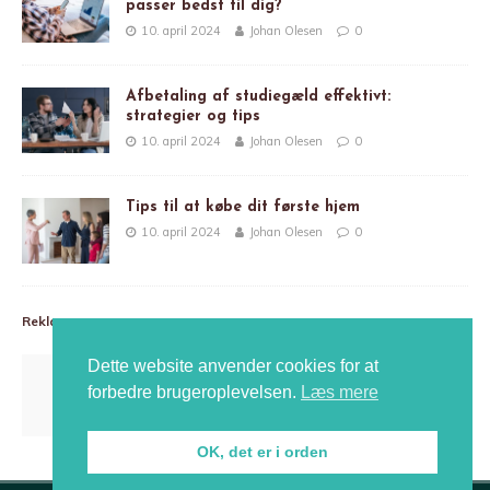
passer bedst til dig?
10. april 2024
Johan Olesen
0
Afbetaling af studiegæld effektivt:
strategier og tips
10. april 2024
Johan Olesen
0
Tips til at købe dit første hjem
10. april 2024
Johan Olesen
0
Reklame
Dette website anvender cookies for at
forbedre brugeroplevelsen.
Læs mere
OK, det er i orden