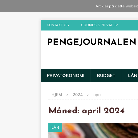
Artikler på dette websi
KONTAKT OS
COOKIES & PRIVATLIV
PENGEJOURNALEN
PRIVATØKONOMI
BUDGET
LÅN
HJEM
2024
april
Måned:
april 2024
LÅN