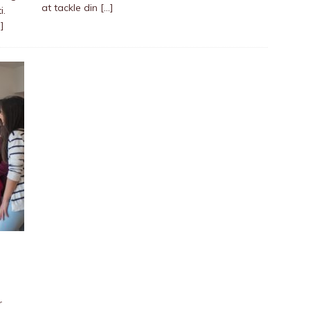
at tackle din
[…]
i.
]
r